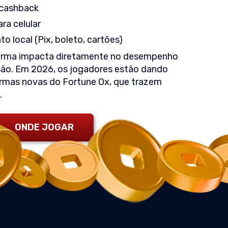
 cashback
ra celular
 local (Pix, boleto, cartões)
forma impacta diretamente no desempenho
rsão. Em 2026, os jogadores estão dando
ormas novas do Fortune Ox, que trazem
.
ONDE JOGAR