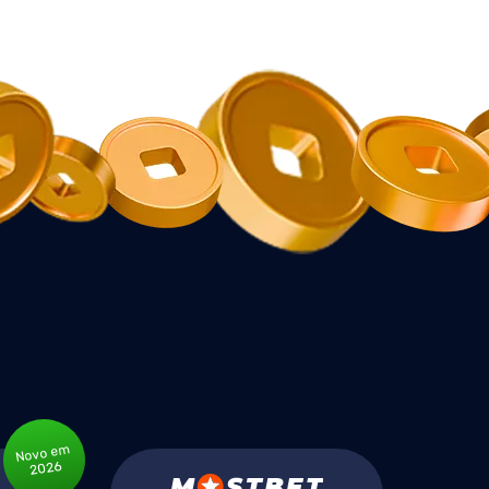
Novo em
2026